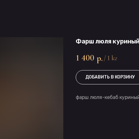
Фарш люля курины
1 400
р.
/
1 кг
ДОБАВИТЬ В КОРЗИНУ
фарш люля-кебаб курины