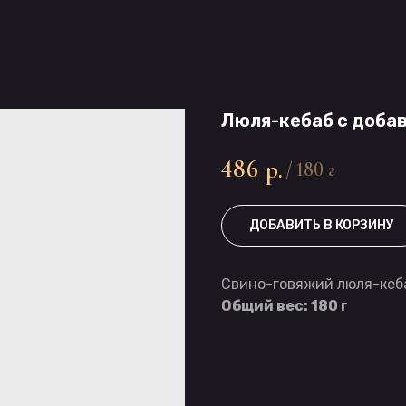
Люля-кебаб с доба
486
р.
/
180 г
ДОБАВИТЬ В КОРЗИНУ
Свино-говяжий люля-кеб
Общий вес: 180 г