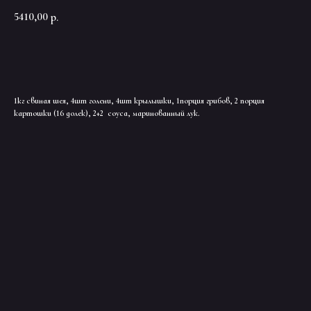
5410,00
р.
ДОБАВИТЬ В КОРЗИНУ
1кг свиная шея, 4шт голени, 4шт крылышки, 1порция грибов, 2 порция
картошки (16 долек), 2+2 соуса, маринованный лук.