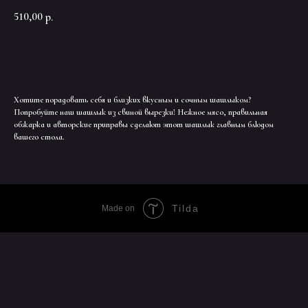
510,00
р.
ДОБАВИТЬ В КОРЗИНУ
Хотите порадовать себя и близких вкусным и сочным шашлыком?
Попробуйте наш шашлык из свиной вырезки! Нежное мясо, правильная
обжарка и авторские приправы сделают этот шашлык главным блюдом
вашего стола.
Tilda
Made on